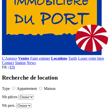
L'Agence
Ventes
Faire estimer
Locations
Tarifs
Louer votre bien
Contact
Station
News
FR |
EN
Recherche de location
Type
Appartement
Maison
Nb pièces
Nb pers.