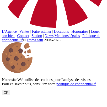
L'Agence
|
Ventes
|
Faire estimer
|
Locations
|
Honoraires
|
Louer
son bien
|
Contact
|
Station
|
News
Mentions légales
|
Politique de
confidentialité
©
emma.satti
2004-2026
Notre site Web utilise des cookies pour l'analyse des visites.
Pour en savoir plus, consultez notre
politique de confidentialité
.
OK